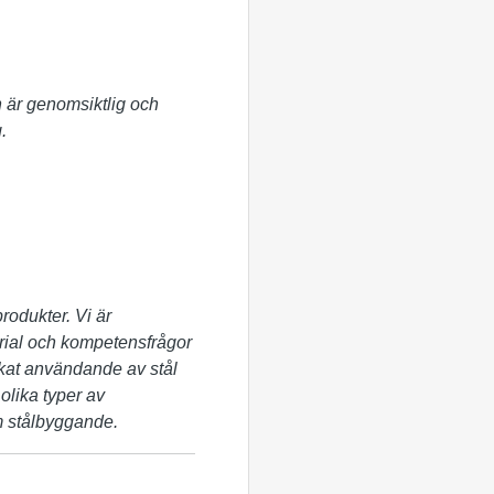
n är genomsiktlig och
.
produkter. Vi är
terial och kompetensfrågor
 ökat användande av stål
lika typer av
om stålbyggande.