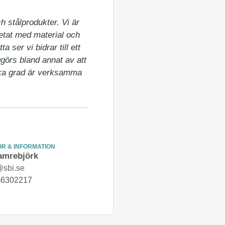
 stålprodukter. Vi är 
etat med material och 
ser vi bidrar till ett 
örs bland annat av att 
lika grad är verksamma 
R & INFORMATION
amrebjörk
@sbi.se
-6302217