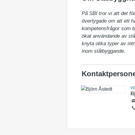
På SBI tror vi att det f
övertygade om att ett hå
kompetensfrågor som bidr
ökat användande av stå
knyta olika typer av int
inom stålbyggande.
Kontaktperson
V
B