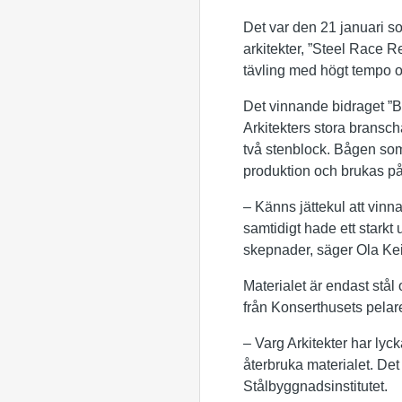
Det var den 21 januari so
arkitekter, ”Steel Race 
tävling med högt tempo o
Det vinnande bidraget ”Bi
Arkitekters stora brans
två stenblock. Bågen som
produktion och brukas på 
– Känns jättekul att vinna
samtidigt hade ett stark
skepnader, säger Ola Keij
Materialet är endast stå
från Konserthusets pelare 
– Varg Arkitekter har lyck
återbruka materialet. Det 
Stålbyggnadsinstitutet.