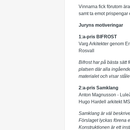
Vinnarna fick förutom ära
samt ta emot prispengar o
Juryns motiveringar
1:a-pris BIFROST
Varg Arkitekter genom Er
Rosvall
Bifrost har på bästa sätt 
platsen där alla ingåend
materialet och visar ståle
2:a-pris Samklang
Anton Magnusson - Luleå
Hugo Hardell arkitekt MS
Samklang är väl beskrivet
Förslaget lyckas förena 
Konstruktionen är ett ins