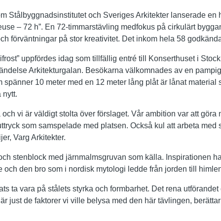
m Stålbyggnadsinstitutet och Sveriges Arkitekter lanserade en he
Reuse – 72 h”. En 72-timmarstävling medfokus på cirkulärt bygg
ch förväntningar på stor kreativitet. Det inkom hela 58 godkända
frost” uppfördes idag som tillfällig entré till Konserthuset i St
chändelse Arkitekturgalan. Besökarna välkomnades av en pampi
 spänner 10 meter med en 12 meter lång plåt är lånat material s
nytt.
 och vi är väldigt stolta över förslaget. Vår ambition var att gör
t uttryck som samspelade med platsen. Också kul att arbeta med
er, Varg Arkitekter.
l och stenblock med järnmalmsgruvan som källa. Inspirationen h
och den bro som i nordisk mytologi ledde från jorden till himlen
ats ta vara på stålets styrka och formbarhet. Det rena utförandet 
är just de faktorer vi ville belysa med den här tävlingen, berättar