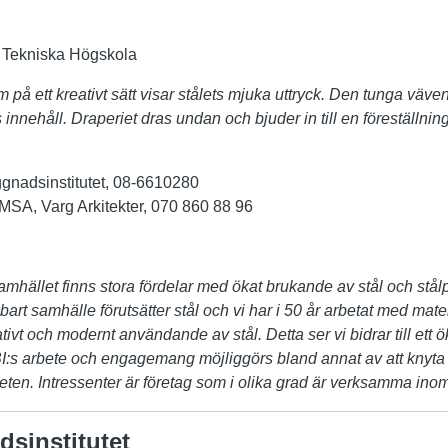
 Tekniska Högskola
 på ett kreativt sätt visar stålets mjuka uttryck. Den tunga väve
innehåll. Draperiet dras undan och bjuder in till en föreställning
ggnadsinstitutet, 08-6610280
MSA, Varg Arkitekter, 070 860 88 96
r samhället finns stora fördelar med ökat brukande av stål och stål
lbart samhälle förutsätter stål och vi har i 50 år arbetat med ma
vativt och modernt användande av stål. Detta ser vi bidrar till ett
s arbete och engagemang möjliggörs bland annat av att knyta o
heten. Intressenter är företag som i olika grad är verksamma in
sinstitutet