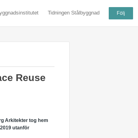
yggnadsinstitutet
Tidningen Stålbyggnad
Följ
Race Reuse
rg Arkitekter tog hem
 2019 utanför