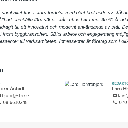
ör samhället finns stora fördelar med ökat brukande av stål och
llbart samhälle förutsätter stål och vi har i mer än 50 år arb
agit till ett innovativt och modernt användande av stål. Detta 
l inom byggbranschen. SBI:s arbete och engagemang möjligg
ressenter till verksamheten. Intressenter är företag som i o
er
D
REDAKTÖ
jörn Åstedt
Lars H
bjorn@sbi.se
lars
08-6610248
070