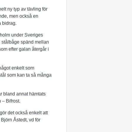
lt ny typ av tävling för
ande, men också en
 bidrag.
ockholm under Sveriges
g stålbåge spänd mellan
om efter galan återgår i
a något enkelt som
 stål som kan ta så många
ar bland annat hämtats
 – Bifrost.
gör det också enkelt att
 Björn Åstedt, vd för