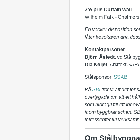
3:e-pris Curtain wall
Wilhelm Falk - Chalmers
En vacker disposition som
låter besökaren ana dess 
Kontaktpersoner
Björn Åstedt,
vd Stålby
Ola Keijer,
Arkitekt SAR/
Stålsponsor:
SSAB
På
SBI
tror vi att det fö
övertygade om att ett hål
som bidragit till ett inno
inom byggbranschen. SBI:
intressenter till verksam
Om Stålbyggnad