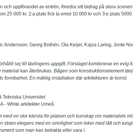
n och uppförandet av entrén, föredra sitt bidrag på stora scenen
m 25 000 kr. 2:a plats fick ta emot 10 000 kr och 3:e plats 5000 
ic Andersson, Georg Bothén, Ola Keijer, Kajsa Laring, Jonte No
förhållit sej till tävlingens uppgift. Förslaget kombinerar en evig 
e material kan återbrukas. Bågen som konstruktionselement tänj
ts formbarhet. En mäktig installation där arkitekturen är konst.
 Tekniska Universitet
A - White arkitekter Umeå
 med en stor känsla för platsen och kunskap om materialets möjli
en stram elegans med en sinnlighet som leker med lätt och tungt
trument som man kan betrakta eller vara i.