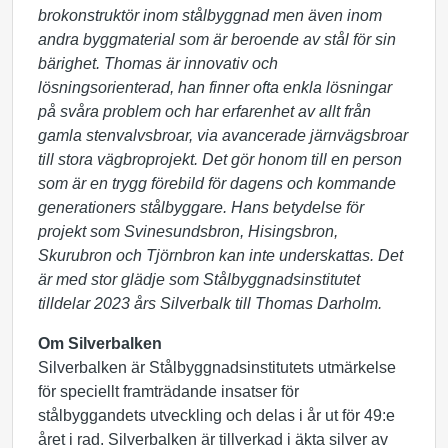
brokonstruktör inom stålbyggnad men även inom
andra byggmaterial som är beroende av stål för sin
bärighet. Thomas är innovativ och
lösningsorienterad, han finner ofta enkla lösningar
på svåra problem och har erfarenhet av allt från
gamla stenvalvsbroar, via avancerade järnvägsbroar
till stora vägbroprojekt. Det gör honom till en person
som är en trygg förebild för dagens och kommande
generationers stålbyggare. Hans betydelse för
projekt som Svinesundsbron, Hisingsbron,
Skurubron och Tjörnbron kan inte underskattas. Det
är med stor glädje som Stålbyggnadsinstitutet
tilldelar 2023 års Silverbalk till Thomas Darholm.
Om Silverbalken
Silverbalken är Stålbyggnadsinstitutets utmärkelse
för speciellt framträdande insatser för
stålbyggandets utveckling och delas i år ut för 49:e
året i rad. Silverbalken är tillverkad i äkta silver av