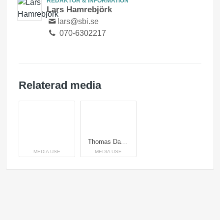
REDAKTÖR & INFORMATION
Lars Hamrebjörk
lars@sbi.se
070-6302217
Relaterad media
Thomas Darholm får Silverbalken 2023
MEDIA USE
MEDIA USE